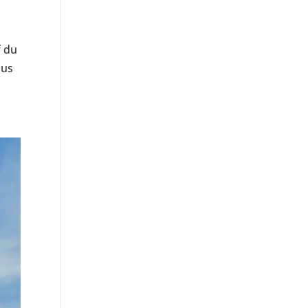
f du
lus