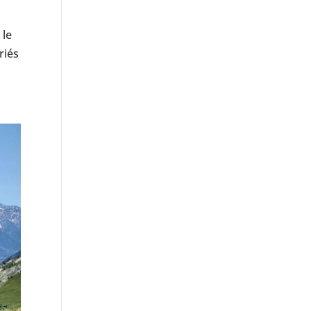
 le
riés